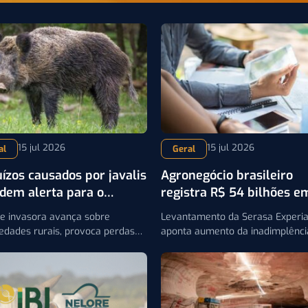
15 jul 2026
15 jul 2026
al
Geral
uízos causados por javalis
Agronegócio brasileiro
dem alerta para o
registra R$ 54 bilhões e
role da espécie no campo
dívidas e preocupa
ie invasora avança sobre
Levantamento da Serasa Experi
pecuaristas
edades rurais, provoca perdas
aponta aumento da inadimplênci
uária e na agricultura e reforça
campo e mostra que arrendatári
ssidade de fortalecer o controle
lideram os índices de atraso, el
alis no Brasil
os riscos para proprietários rura