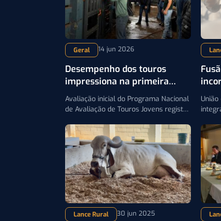
14 jun 2026
Geral
Lan
Desempenho dos touros
Fusã
impressiona na primeira
inco
parcial do PNAT
junt
Avaliação inicial do Programa Nacional
União 
de Avaliação de Touros Jovens registra
integr
ganho de peso próximo de 2 kg por dia
técnic
e reforça os avanços da genética
merc
zebuína
30 jun 2025
Lance Rural
Lan