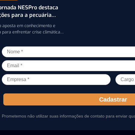
ornada NESPro destaca
ções para a pecuária
ha
o aposta em conhecimento e
 para enfrentar crise climática
uária. Dias 17 e 18/06 no
Shopping Sul
Cadastrar
Prometemos não utilizar suas informações de contato para enviar qu