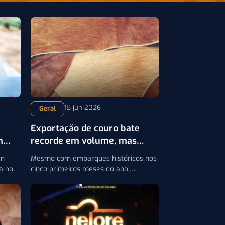
15 jun 2026
Geral
Exportação de couro bate
m
recorde em volume, mas
receita recua em 2026
an
Mesmo com embarques históricos nos
a no
cinco primeiros meses do ano,
os
mudança no perfil dos produtos
evando
exportados reduz faturamento do
is
setor