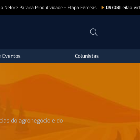
vidade – Etapa Fêmeas
09/08
|
Leilão Virtual Fazenda São Lourenç
 Eventos
Colunistas
cias do agronegócio e do