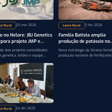
25 mar 2026
11 fev 2026
ce Rural
Lance Rural
o no Nelore: JBJ Genetics
Família Batista amplia
rpora projeto JMP e
produção de potássio no
os, ampliam atuação
Brasil e mira impacto dir
de dois projetos consolidados
Nova estratégia da Stratos forta
no custo do produtor
a genética, leilões e equipe
produção nacional de fertilizante
a, fortalecendo a oferta ao
pode influenciar custos na pecuá
ado
na agricultura
24 abr 2025
ce Rural