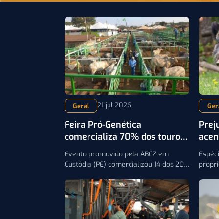
21 jul 2026
Geral
Ger
Feira Pró-Genética
Prej
comercializa 70% dos touros
acen
e amplia acesso à genética
cont
Evento promovido pela ABCZ em
Espéc
zebuína em PE
Custódia (PE) comercializou 14 dos 20
propri
touros Nelore ofertados e reforçou o
na pec
acesso de pequenos e médios
a nece
pecuaristas ao melhoramento genético
de jav