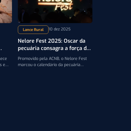
10 dez 2025
Lance Rural
Nelore Fest 2025: Oscar da
pecuária consagra a força do
eto
Nelore
lece
Promovido pela ACNB, o Nelore Fest
s e
marcou o calendário da pecuária
ria e
nacional e premiou criadores de todo o
Brasil