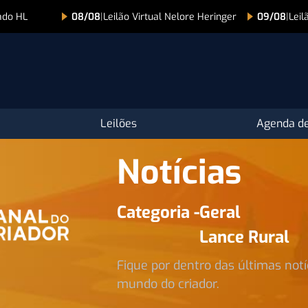
ilão Virtual Nelore Heringer
09/08
|
Leilão Nelore Paranã Produti
Leilões
Agenda de
Notícias
Categoria -
Geral
Lance Rural
Fique por dentro das últimas notí
mundo do criador.