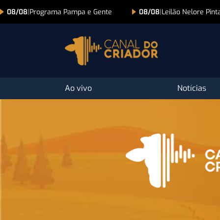
a e Gente
08/08
|
Leilão Nelore Pintado HL
08/08
|
Le
Ao vivo
Notícias