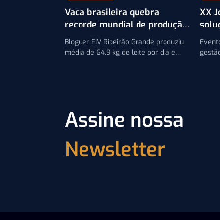
Vaca brasileira quebra
XX J
recorde mundial de produção
solu
de leite na raça Gir Leiteiro
gaúc
Bloguer FIV Ribeirão Grande produziu
Event
média de 64,9 kg de leite por dia e
gestão
coloca o Brasil no topo da pecuária
na pec
leiteira de precisão
Barra
Assine nossa
Newsletter