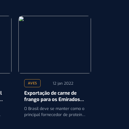
12 jan 2022
AVES
l
Exportação de carne de
frango para os Emirados
Árabes cresce quase 30%
O Brasil deve se manter como o
em 2021, diz ABPA
principal fornecedor de proteína
com certificação halal