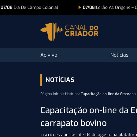
07/08
|
Leilão As Origens – Colonial
07/08
|
Lance na TV
Ao vivo
Notícias
NOTÍCIAS
Página Inicial
>
Notícias
>
Capacitação on-line da Embrapa 
Capacitação on-line da 
carrapato bovino
Inscrições abertas até 04 de agosto na platafo