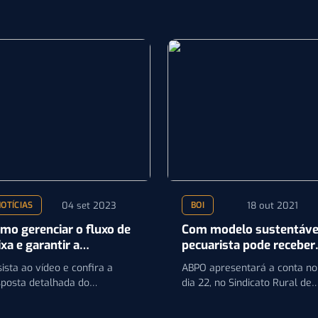
04 set 2023
18 out 2021
OTÍCIAS
BOI
mo gerenciar o fluxo de
Com modelo sustentáve
ixa e garantir a
pecuarista pode receber
stentabilidade do seu
até R$ 100 a mais por
ista ao vídeo e confira a
ABPO apresentará a conta no
gócio?
cabeça
sposta detalhada do
dia 22, no Sindicato Rural de
ecialista em finanças do
Campo Grande
o, José Luís Bassani, sobre…