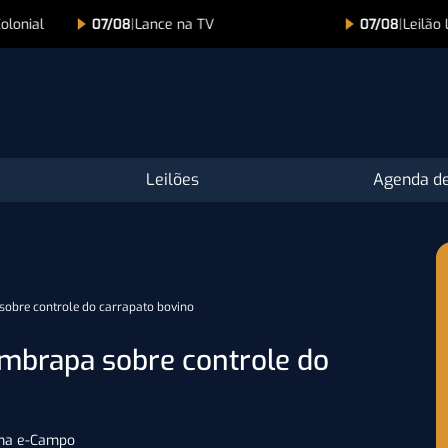
07/08
|
Leilão Lince – Edição Comemorativa 15 Anos
Leilões
Agenda de
sobre controle do carrapato bovino
Embrapa sobre controle do
rma e-Campo