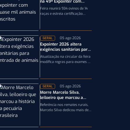
na 49ª Expointer com
quase mil animais
Feira reunirá 934 ovinos de 14
inscritos
raças e estreia certificação
obrigatória por DNA, reforçando
a qualidade genética e o bom…
05 ago 2026
GERAL
Expointer 2026 altera
exigências sanitárias para
entrada de animais;
Atualização na circular da feira
entenda
modifica regras para exames e
documentação exigida dos
equinos que participarão da
Expointer 2026
05 ago 2026
GERAL
Morre Marcelo Silva,
leiloeiro que marcou a
história da pecuária
Referência nos remates rurais,
brasileira
Marcelo Silva dedicou mais de
cinco décadas aos leilões de
genética bovina e de cavalos
Crioulos,…