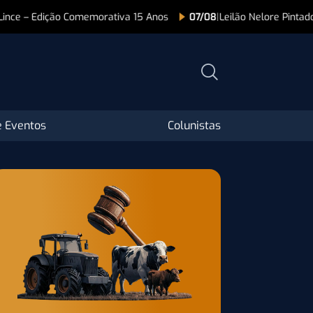
07/08
|
Leilão Nelore Pintado HL
08/08
|
Programa Pampa 
 Eventos
Colunistas