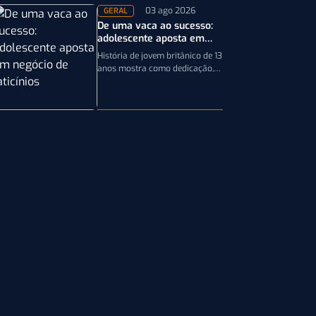
03 ago 2026
GERAL
De uma vaca ao sucesso:
adolescente aposta em
negócio de laticínios
História de jovem britânico de 13
anos mostra como dedicação,
planejamento e paixão pela
pecuária leiteira podem
transformar uma única…