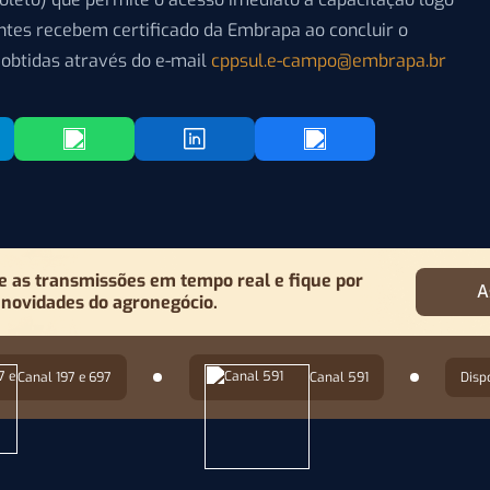
antes recebem certificado da Embrapa ao concluir o
obtidas através do e-mail
cppsul.e-campo@embrapa.br
as transmissões em tempo real e fique por
A
 novidades do agronegócio.
Canal 197 e 697
Canal 591
Disp