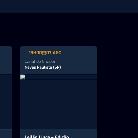
19H00
07 AGO
Canal do Criador
Neves Paulista (SP)
Leilão Lince – Edição