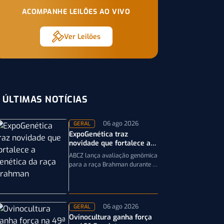
ACOMPANHE LEILÕES AO VIVO
Ver Leilões
ÚLTIMAS NOTÍCIAS
06 ago 2026
GERAL
ExpoGenética traz
novidade que fortalece a
genética da raça Brahman
ABCZ lança avaliação genômica
para a raça Brahman durante a
19ª ExpoGenética, ampliando a
precisão da seleção genética
dos rebanhos
06 ago 2026
GERAL
Ovinocultura ganha força