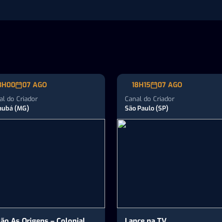
3H00
07 AGO
18H15
07 AGO
al do Criador
Canal do Criador
aubá (MG)
São Paulo (SP)
lão As Origens – Colonial
Lance na TV