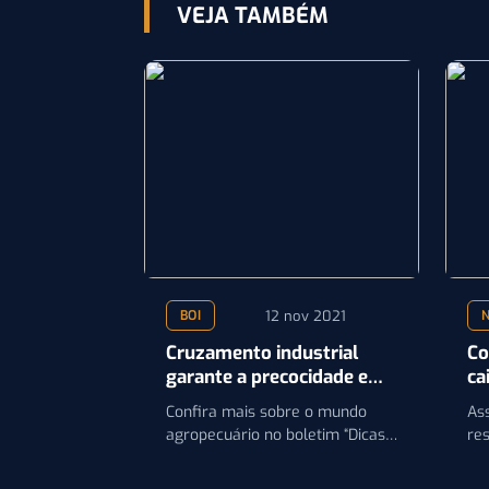
VEJA TAMBÉM
12 nov 2021
BOI
N
Cruzamento industrial
Co
garante a precocidade e
ca
maior qualidade da carne
su
Confira mais sobre o mundo
Ass
ne
agropecuário no boletim “Dicas
re
de Especialistas”, durante a
esp
programação do Canal do
agr