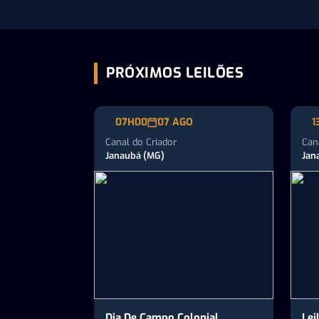
Criador
PRÓXIMOS LEILÕES
07H00
07 AGO
1
Canal do Criador
Can
Janaubá (MG)
Jan
Dia De Campo Colonial
Lei