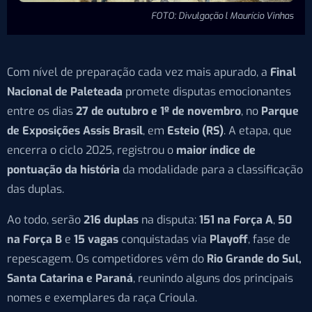
FOTO: Divulgação l Maurício Vinhas
Com nível de preparação cada vez mais apurado, a
Final
Nacional de Paleteada
promete disputas emocionantes
entre os dias
27 de outubro e 1º de novembro
, no
Parque
de Exposições Assis Brasil
, em
Esteio (RS)
. A etapa, que
encerra o ciclo 2025, registrou o
maior índice de
pontuação da história
da modalidade para a classificação
das duplas.
Ao todo, serão
216 duplas
na disputa:
151 na Força A
,
50
na Força B
e
15 vagas
conquistadas via
Playoff
, fase de
repescagem. Os competidores vêm do
Rio Grande do Sul,
Santa Catarina e Paraná
, reunindo alguns dos principais
nomes e exemplares da raça Crioula.