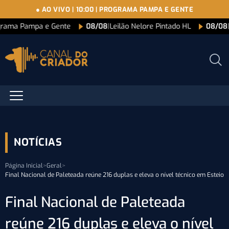
● AO VIVO
|
10:00
|
PROGRAMA PAMPA E GENTE
grama Pampa e Gente
08/08
|
Leilão Nelore Pintado HL
08/08
NOTÍCIAS
Página Inicial
>
Geral
>
Final Nacional de Paleteada reúne 216 duplas e eleva o nível técnico em Esteio
Final Nacional de Paleteada
reúne 216 duplas e eleva o nível