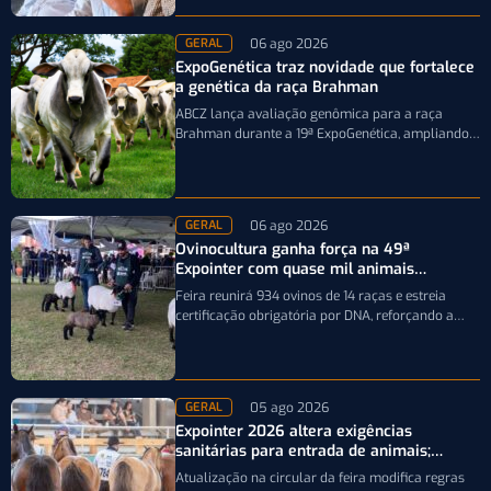
06 ago 2026
GERAL
ExpoGenética traz novidade que fortalece
a genética da raça Brahman
ABCZ lança avaliação genômica para a raça
Brahman durante a 19ª ExpoGenética, ampliando a
precisão da seleção genética dos rebanhos
06 ago 2026
GERAL
Ovinocultura ganha força na 49ª
Expointer com quase mil animais
inscritos
Feira reunirá 934 ovinos de 14 raças e estreia
certificação obrigatória por DNA, reforçando a
qualidade genética e o bom…
05 ago 2026
GERAL
Expointer 2026 altera exigências
sanitárias para entrada de animais;
entenda
Atualização na circular da feira modifica regras