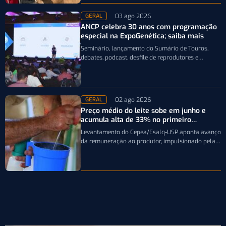
03 ago 2026
GERAL
ANCP celebra 30 anos com programação
especial na ExpoGenética; saiba mais
Seminário, lançamento do Sumário de Touros,
debates, podcast, desfile de reprodutores e
homenagens integram a programação da
entidade durante a…
02 ago 2026
GERAL
Preço médio do leite sobe em junho e
acumula alta de 33% no primeiro
semestre
Levantamento do Cepea/Esalq-USP aponta avanço
da remuneração ao produtor, impulsionado pela
firmeza dos derivados e pela oferta limitada de
leite…