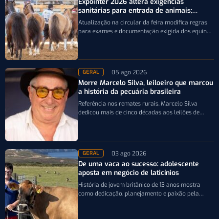
Expointer 2026 altera exigências
sanitárias para entrada de animais;
entenda
Atualização na circular da feira modifica regras
para exames e documentação exigida dos equinos
que participarão da Expointer 2026
05 ago 2026
GERAL
Morre Marcelo Silva, leiloeiro que marcou
a história da pecuária brasileira
Referência nos remates rurais, Marcelo Silva
dedicou mais de cinco décadas aos leilões de
genética bovina e de cavalos Crioulos,…
03 ago 2026
GERAL
De uma vaca ao sucesso: adolescente
aposta em negócio de laticínios
História de jovem britânico de 13 anos mostra
como dedicação, planejamento e paixão pela
pecuária leiteira podem transformar uma única…