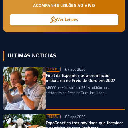
ACOMPANHE LEILÕES AO VIVO
Ver Leilões
ÚLTIMAS NOTÍCIAS
07 ago 2026
GERAL
Final da Expointer terá premiação
milionária no Freio de Ouro em 2027
ABCCC prevê distribuir R$ 1,4 milhão aos
destaques do Freio de Ouro, incluindo
caminhonetes avaliadas em R$ 200 mil para…
06 ago 2026
GERAL
ExpoGenética traz novidade que fortalece