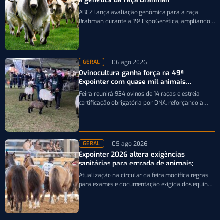
a genética da raça Brahman
ABCZ lança avaliação genômica para a raça
Brahman durante a 19ª ExpoGenética, ampliando a
precisão da seleção genética dos rebanhos
06 ago 2026
GERAL
Ovinocultura ganha força na 49ª
Expointer com quase mil animais
inscritos
Feira reunirá 934 ovinos de 14 raças e estreia
certificação obrigatória por DNA, reforçando a
qualidade genética e o bom…
05 ago 2026
GERAL
Expointer 2026 altera exigências
sanitárias para entrada de animais;
entenda
Atualização na circular da feira modifica regras
para exames e documentação exigida dos equinos
que participarão da Expointer 2026