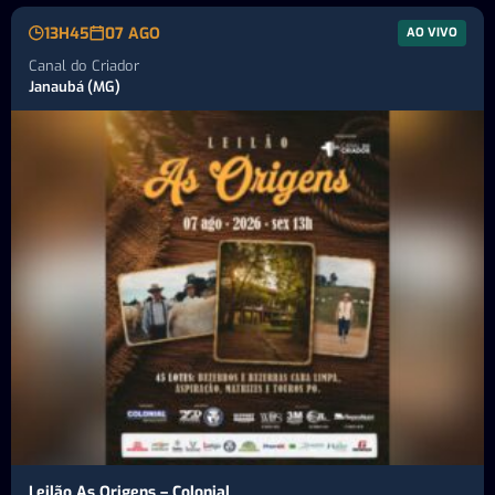
13H45
07 AGO
AO VIVO
Canal do Criador
Janaubá (MG)
Leilão As Origens – Colonial