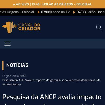
● AO VIVO
|
13:45
|
LEILÃO AS ORIGENS – COLONIAL
o As Origens – Colonial
07/08
|
Lance na TV
07/08
|
Leilão Linc
NOTÍCIAS
Página Inicial
>
Boi
>
Pesquisa da ANCP avalia impacto da gordura sobre a precocidade sexual de
fêmeas Nelore
Pesquisa da ANCP avalia impacto