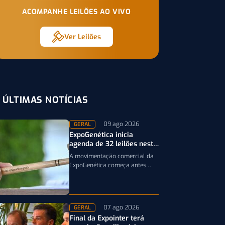
ACOMPANHE LEILÕES AO VIVO
Ver Leilões
ÚLTIMAS NOTÍCIAS
09 ago 2026
GERAL
ExpoGenética inicia
agenda de 32 leilões nesta
segunda-feira; confira
A movimentação comercial da
ExpoGenética começa antes
mesmo da abertura oficial da
feira. A partir desta segunda-
feira (10/8), pecuaristas e…
07 ago 2026
GERAL
Final da Expointer terá