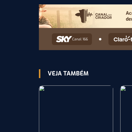
Ac
de
Canal 166
VEJA TAMBÉM