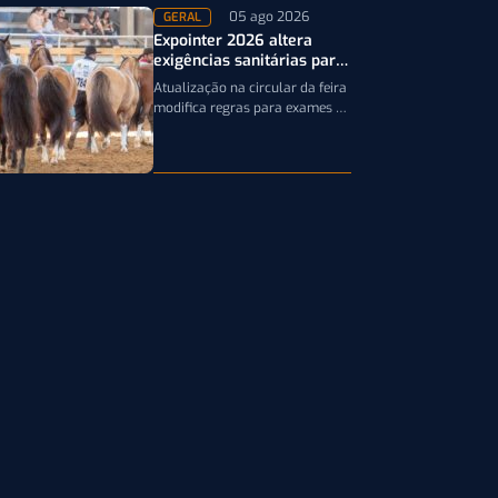
05 ago 2026
GERAL
Expointer 2026 altera
exigências sanitárias para
entrada de animais;
Atualização na circular da feira
entenda
modifica regras para exames e
documentação exigida dos
equinos que participarão da
Expointer 2026