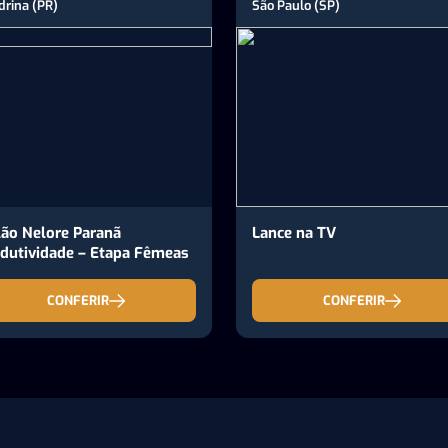
drina (PR)
São Paulo (SP)
lão Nelore Paranã
Lance na TV
dutividade – Etapa Fêmeas
CONFERIR
CONFERIR