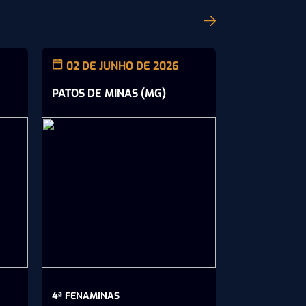
02 DE JUNHO DE 2026
21 DE MAI
PATOS DE MINAS (MG)
RIBEIRÃO PR
4ª FENAMINAS
22º INSECT S