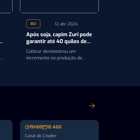
12 abr 2024
BOI
Após soja, capim Zuri pode
garantir até 40 quilos de
carcaça bovina por hectare
Cultivar demonstrou um
em ILP
incremento na produção de
es
forragem de 20% a 40%, uma
vantagem substancial para a
melhoria…
19H00
10 AGO
Canal do Criador