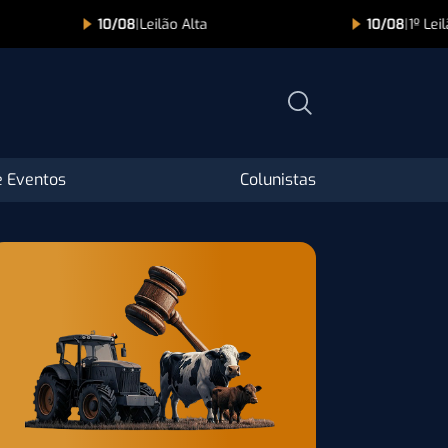
10/08
|
Leilão Alta
10/08
|
1º Leilão Guadalupe A
 Eventos
Colunistas