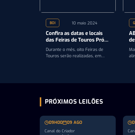
10 maio 2024
BOI
Confira as datas e locais
AB
das Feiras de Touros Pró-
de
Genética do mês de maio
A
Durante o mês, oito Feiras de
Ma
Touros serão realizadas, em
al
Minas Gerais, Rondônia,
co
Maranhão, Espírito Santo e
Mato…
PRÓXIMOS LEILÕES
09H00
09 AGO
0
Canal do Criador
Can