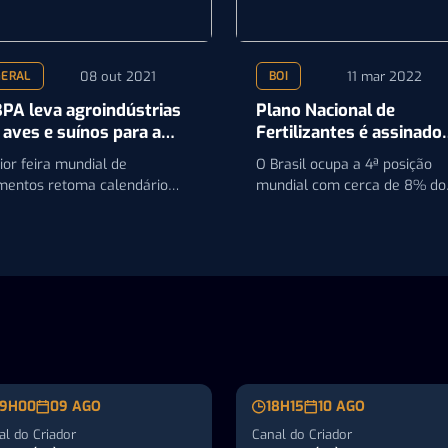
08 out 2021
11 mar 2022
GERAL
BOI
PA leva agroindústrias
Plano Nacional de
 aves e suínos para a
Fertilizantes é assinado
NUGA
nesta sexta-feira
ior feira mundial de
O Brasil ocupa a 4ª posição
imentos retoma calendário
mundial com cerca de 8% do
m ações presenciais
consumo global de fertilizant
9H00
09 AGO
18H15
10 AGO
al do Criador
Canal do Criador