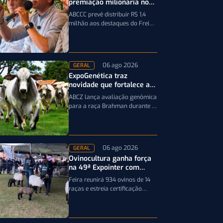
premiação milionária no
Freio de Ouro em 2027
ABCCC prevê distribuir R$ 1,4
milhão aos destaques do Freio
de Ouro, incluindo
caminhonetes avaliadas em R$
200 mil para…
06 ago 2026
GERAL
ExpoGenética traz
novidade que fortalece a
genética da raça Brahman
ABCZ lança avaliação genômica
para a raça Brahman durante a
19ª ExpoGenética, ampliando a
precisão da seleção genética
dos rebanhos
06 ago 2026
GERAL
Ovinocultura ganha força
na 49ª Expointer com
quase mil animais
Feira reunirá 934 ovinos de 14
inscritos
raças e estreia certificação
obrigatória por DNA, reforçando
a qualidade genética e o bom…