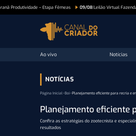
dade – Etapa Fêmeas
09/08
|
Leilão Virtual Fazenda São Lourenço –
Ao vivo
Notícias
NOTÍCIAS
Página Inicial
>
Boi
>
Planejamento eficiente para recria e 
Planejamento eficiente p
Confira as estratégias do zootecnista e especial
resultados