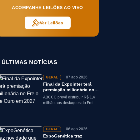
ACOMPANHE LEILÕES AO VIVO
Ver Leilões
ÚLTIMAS NOTÍCIAS
07 ago 2026
GERAL
Final da Expointer terá
premiação milionária no
Freio de Ouro em 2027
ABCCC prevê distribuir R$ 1,4
milhão aos destaques do Freio
de Ouro, incluindo
caminhonetes avaliadas em R$
200 mil para…
06 ago 2026
GERAL
ExpoGenética traz