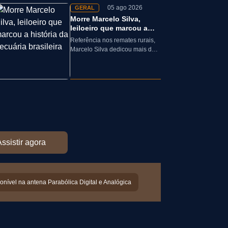
05 ago 2026
GERAL
Morre Marcelo Silva,
leiloeiro que marcou a
história da pecuária
Referência nos remates rurais,
brasileira
Marcelo Silva dedicou mais de
cinco décadas aos leilões de
genética bovina e de cavalos
Crioulos,…
ssistir agora
onível na antena Parabólica Digital e Analógica