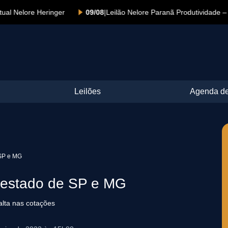
e Heringer
09/08
|
Leilão Nelore Paranã Produtividade – Etapa F
Leilões
Agenda de
 SP e MG
o estado de SP e MG
alta nas cotações