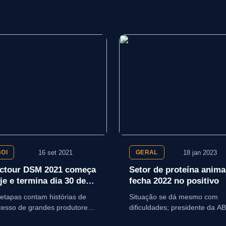
16 set 2021
18 jan 2023
BOI
GERAL
ctour DSM 2021 começa
Setor de proteína anima
je e termina dia 30 de
fecha 2022 no positivo
tembro
etapas contam histórias de
Situação se dá mesmo com
cesso de grandes produtores
dificuldades; presidente da A
bacias leiteiras
cita desafios para 2023