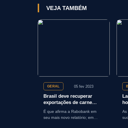
VEJA TAMBÉM
05 fev 2023
GERAL
Brasil deve recuperar
La
exportações de carne
ho
suína
se
É que afirma a Rabobank em
As 
seu mais novo relatório; em
su
2023, país deve elevar a sua
de 