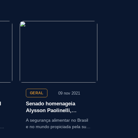
09 nov 2021
GERAL
l
Senado homenageia
Alysson Paolinelli,
indicado ao Nobel da Paz
A segurança alimentar no Brasil
em 2021
BPA
e no mundo propiciada pela sua
atuação contribuiu para a paz no