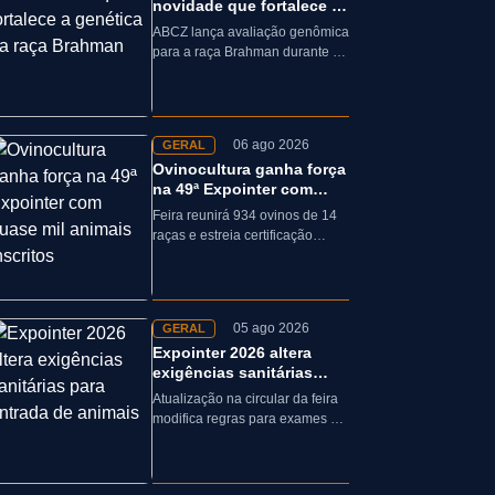
novidade que fortalece a
genética da raça Brahman
ABCZ lança avaliação genômica
para a raça Brahman durante a
19ª ExpoGenética, ampliando a
precisão da seleção genética
dos rebanhos
06 ago 2026
GERAL
Ovinocultura ganha força
na 49ª Expointer com
quase mil animais
Feira reunirá 934 ovinos de 14
inscritos
raças e estreia certificação
obrigatória por DNA, reforçando
a qualidade genética e o bom…
05 ago 2026
GERAL
Expointer 2026 altera
exigências sanitárias
para entrada de animais;
Atualização na circular da feira
entenda
modifica regras para exames e
documentação exigida dos
equinos que participarão da
Expointer 2026