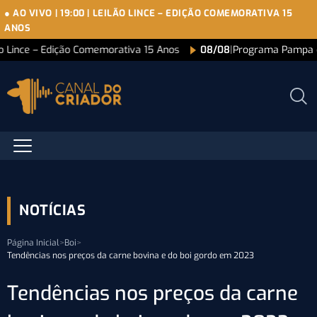
● AO VIVO
|
19:00
|
LEILÃO LINCE – EDIÇÃO COMEMORATIVA 15
ANOS
ão Lince – Edição Comemorativa 15 Anos
08/08
|
Programa Pampa 
NOTÍCIAS
Página Inicial
>
Boi
>
Tendências nos preços da carne bovina e do boi gordo em 2023
Tendências nos preços da carne