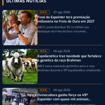
ÚLTIMAS NOTÍCIAS
07 ago 2026
GERAL
Final da Expointer terá premiação
milionária no Freio de Ouro em 2027
ABCCC prevê distribuir R$ 1,4 milhão aos
destaques do Freio de Ouro, incluindo
caminhonetes avaliadas em R$ 200 mil para…
06 ago 2026
GERAL
ExpoGenética traz novidade que fortalece
a genética da raça Brahman
ABCZ lança avaliação genômica para a raça
Brahman durante a 19ª ExpoGenética, ampliando a
precisão da seleção genética dos rebanhos
06 ago 2026
GERAL
Ovinocultura ganha força na 49ª
Expointer com quase mil animais
inscritos