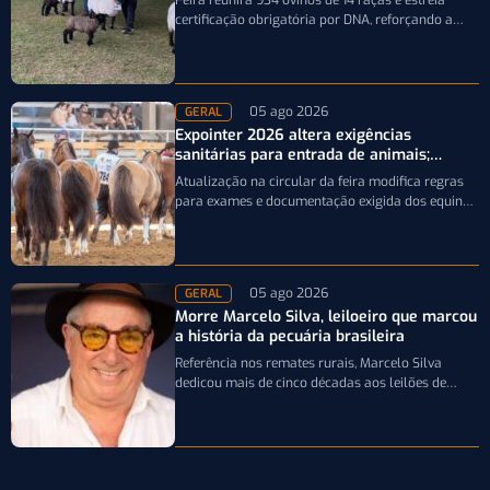
Feira reunirá 934 ovinos de 14 raças e estreia
certificação obrigatória por DNA, reforçando a
qualidade genética e o bom…
05 ago 2026
GERAL
Expointer 2026 altera exigências
sanitárias para entrada de animais;
entenda
Atualização na circular da feira modifica regras
para exames e documentação exigida dos equinos
que participarão da Expointer 2026
05 ago 2026
GERAL
Morre Marcelo Silva, leiloeiro que marcou
a história da pecuária brasileira
Referência nos remates rurais, Marcelo Silva
dedicou mais de cinco décadas aos leilões de
genética bovina e de cavalos Crioulos,…