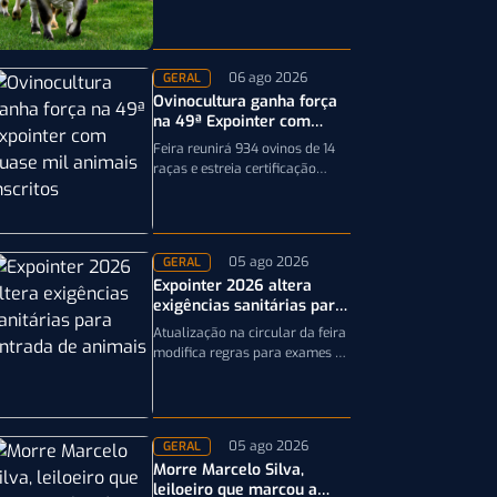
19ª ExpoGenética, ampliando a
precisão da seleção genética
dos rebanhos
06 ago 2026
GERAL
Ovinocultura ganha força
na 49ª Expointer com
quase mil animais
Feira reunirá 934 ovinos de 14
inscritos
raças e estreia certificação
obrigatória por DNA, reforçando
a qualidade genética e o bom…
05 ago 2026
GERAL
Expointer 2026 altera
exigências sanitárias para
entrada de animais;
Atualização na circular da feira
entenda
modifica regras para exames e
documentação exigida dos
equinos que participarão da
Expointer 2026
05 ago 2026
GERAL
Morre Marcelo Silva,
leiloeiro que marcou a