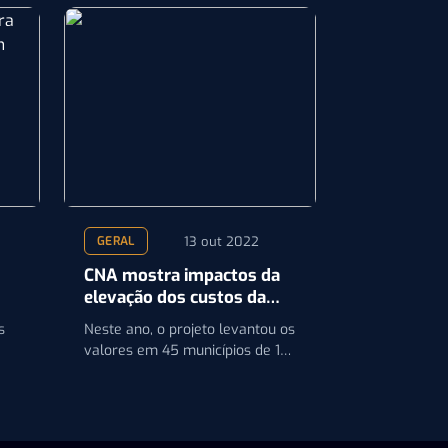
13 out 2022
GERAL
CNA mostra impactos da
elevação dos custos da
pecuária
s
Neste ano, o projeto levantou os
valores em 45 municípios de 15
te
estados brasileiros