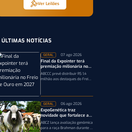
Ver Leilões
ÚLTIMAS NOTÍCIAS
07 ago 2026
GERAL
Final da Expointer terá
premiação milionária no
Freio de Ouro em 2027
ABCCC prevê distribuir R$ 1,4
milhão aos destaques do Freio
de Ouro, incluindo
caminhonetes avaliadas em R$
200 mil para…
06 ago 2026
GERAL
ExpoGenética traz
novidade que fortalece a
genética da raça Brahman
ABCZ lança avaliação genômica
para a raça Brahman durante a