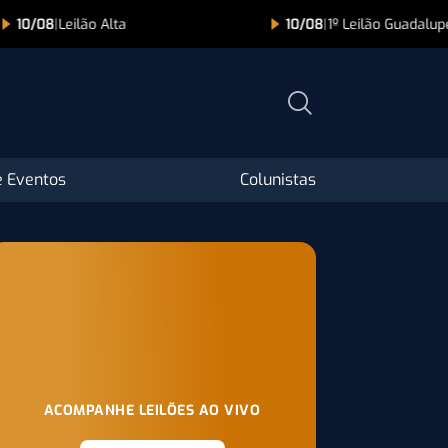
10/08
|
Leilão Alta
10/08
|
1º Leilão Guadalupe A
 Eventos
Colunistas
ACOMPANHE LEILÕES AO VIVO