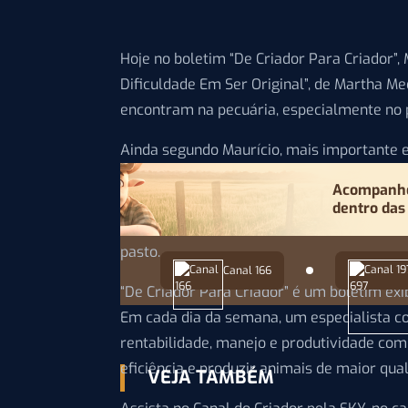
Hoje no boletim “De Criador Para Criador”, 
Dificuldade Em Ser Original”, de Martha Me
encontram na pecuária, especialmente no p
Ainda segundo Maurício, mais importante e
próxima estiagem, algo garantido quando 
Acompanhe 
de produção, que o mercado todo conhece. 
dentro das
controle de pragas, são estratégias tradic
pasto.
Canal 166
“De Criador Para Criador” é um boletim exi
Em cada dia da semana, um especialista c
rentabilidade, manejo e produtividade com
eficiência e produzir animais de maior qua
VEJA TAMBÉM