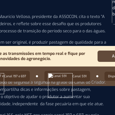
Maurício Velloso, presidente da ASSOCON, cita o texto “A
deiros, e reflete sobre esse desafio que os produtores
rocesso de transição do período seco para o das águas.
m ser original, é produzir pastagem de qualidade para a
o pecuarista pratica as mesmas técnicas em seu sistema
as transmissões em tempo real e fique por
A
Realizar a correção do solo, adubação corretamente, o
 novidades do agronegócio.
ionais, mas essenciais para a ótima performance do
Canal 197 e 697
Canal 591
Disp
bido de segunda a segunda na grade do Canal do Criador.
ompartilha dicas e informações sobre pastagem,
 o objetivo de ajudar o produtor a aumentar sua
lidade, independente da fase pecuária em que ele atue.