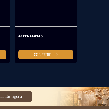
4ª FENAMINAS
22º INSECT S
CONFERIR
CON
ssistir agora