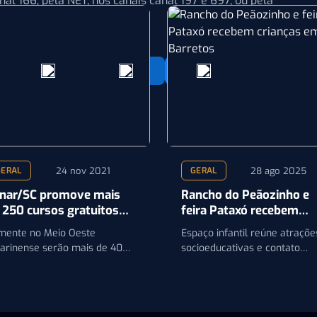
nal 166, pela NET, nos canais canal 197 e 697, ou pela
24 nov 2021
28 ago 2025
GERAL
GERAL
nar/SC promove mais
Rancho do Peãozinho e
 250 cursos gratuitos
feira Pataxó recebem
 dezembro
crianças em Barretos
mente no Meio Oeste
Espaço infantil reúne atraçõe
tarinense serão mais de 40
socioeducativas e contato
ortunidades de capacitação
cultural com indígenas duran
ra produtores e
a Festa do Peão de Barretos
abalhadores rurais