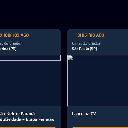
9H00
09 AGO
18H15
10 AGO
al do Criador
Canal do Criador
drina (PR)
São Paulo (SP)
lão Nelore Paranã
Lance na TV
dutividade – Etapa Fêmeas