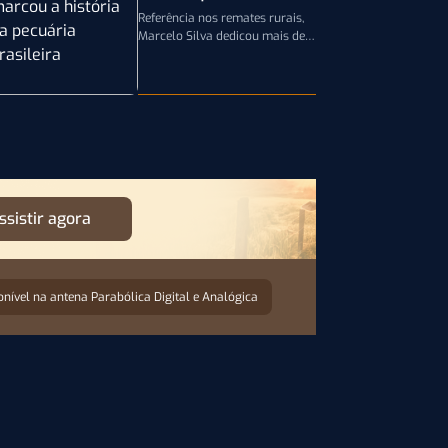
história da pecuária
Referência nos remates rurais,
brasileira
Marcelo Silva dedicou mais de
cinco décadas aos leilões de
genética bovina e de cavalos
Crioulos,…
ssistir agora
onível na antena Parabólica Digital e Analógica