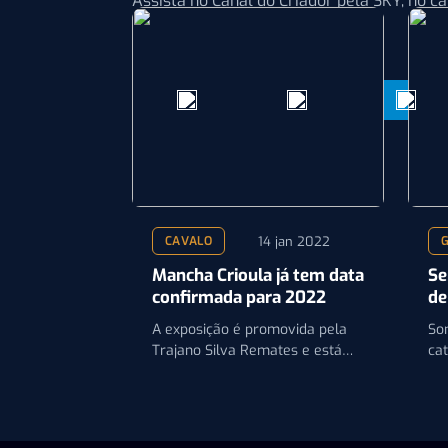
Assista no Canal do Criador pela SKY, no ca
parabólica digital e analógica.
Compartilhar:
14 jan 2022
CAVALO
Mancha Crioula já tem data
Se
confirmada para 2022
de
em
A exposição é promovida pela
So
Trajano Silva Remates e está
ca
confirmada para o próximo
op
mês, entre os dias…
pa
tr