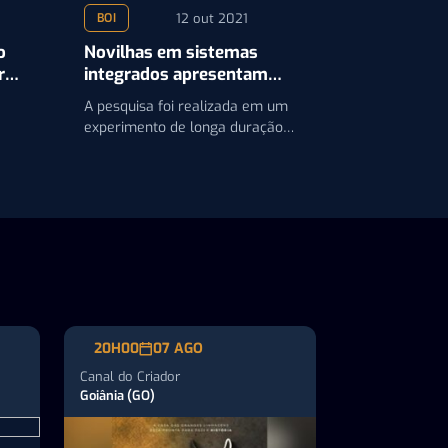
12 out 2021
BOI
o
Novilhas em sistemas
ria
integrados apresentam
melhor precocidade sexual
A pesquisa foi realizada em um
experimento de longa duração
am
instalado na Embrapa
Agrossilvipastoril
20H00
07 AGO
Canal do Criador
Goiânia (GO)