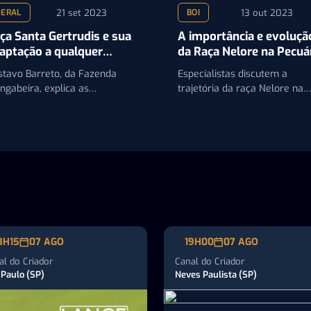
21 set 2023
13 out 2023
GERAL
BOI
ça Santa Gertrudis e sua
A importância e evoluçã
aptação a qualquer
da Raça Nelore na Pecuá
oma
Brasileira
stavo Barreto, da Fazenda
Especialistas discutem a
ngabeira, explica as
trajetória da raça Nelore na
acterísticas e fácil manejo da
pecuária brasileira e destac
ça que é um exemplo de…
a importância da capacitação
profissional no…
8H15
07 AGO
19H00
07 AGO
al do Criador
Canal do Criador
 Paulo (SP)
Neves Paulista (SP)