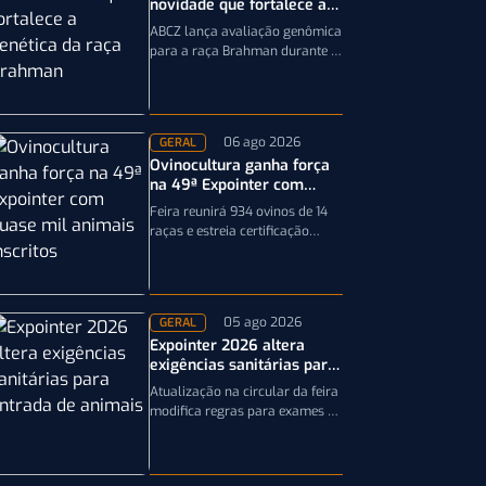
novidade que fortalece a
genética da raça Brahman
ABCZ lança avaliação genômica
para a raça Brahman durante a
19ª ExpoGenética, ampliando a
precisão da seleção genética
dos rebanhos
06 ago 2026
GERAL
Ovinocultura ganha força
na 49ª Expointer com
quase mil animais
Feira reunirá 934 ovinos de 14
inscritos
raças e estreia certificação
obrigatória por DNA, reforçando
a qualidade genética e o bom…
05 ago 2026
GERAL
Expointer 2026 altera
exigências sanitárias para
entrada de animais;
Atualização na circular da feira
entenda
modifica regras para exames e
documentação exigida dos
equinos que participarão da
Expointer 2026