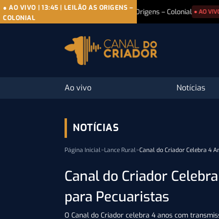
● AO VIVO
|
13:45
|
LEILÃO AS ORIGENS –
07/08
|
Leilão As Origens – Colonial
07/08
|
L
● AO VIVO
COLONIAL
Ao vivo
Notícias
NOTÍCIAS
Página Inicial
>
Lance Rural
>
Canal do Criador Celebra 4 A
Canal do Criador Celebr
para Pecuaristas
O Canal do Criador celebra 4 anos com transmissõ