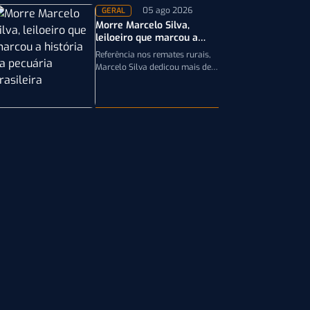
05 ago 2026
GERAL
Morre Marcelo Silva,
leiloeiro que marcou a
história da pecuária
Referência nos remates rurais,
brasileira
Marcelo Silva dedicou mais de
cinco décadas aos leilões de
genética bovina e de cavalos
Crioulos,…