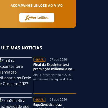
ACOMPANHE LEILÕES AO VIVO
Ver Leilões
ÚLTIMAS NOTÍCIAS
07 ago 2026
GERAL
Final da Expointer terá
premiação milionária no
Freio de Ouro em 2027
ABCCC prevê distribuir R$ 1,4
milhão aos destaques do Freio
de Ouro, incluindo
caminhonetes avaliadas em R$
200 mil para…
06 ago 2026
GERAL
ExpoGenética traz