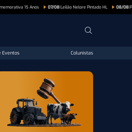
15 Anos
07/08
|
Leilão Nelore Pintado HL
08/08
|
Programa Pam
 Eventos
Colunistas