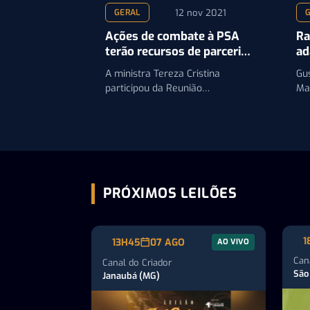
12 nov 2021
GERAL
Ações de combate à PSA
Ra
terão recursos de parceria
ad
internacional
bi
A ministra Tereza Cristina
Gu
participou da Reunião
Ma
Interamericana sobre Peste
car
Suína Africana, promovida pelo
ra
IICA
PRÓXIMOS LEILÕES
1
13H45
07 AGO
AO VIVO
Can
Canal do Criador
São
Janaubá (MG)