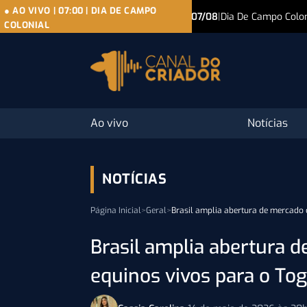
● AO VIVO
|
07:00
|
DIA DE CAMPO
07/08
|
Dia De Campo Colonial
07/08
|
Leilão
● AO VIVO
COLONIAL
Ao vivo
Notícias
NOTÍCIAS
Página Inicial
>
Geral
>
Brasil amplia abertura de mercado
Brasil amplia abertura 
equinos vivos para o Tog