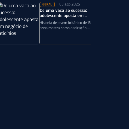
03 ago 2026
GERAL
De uma vaca ao sucesso:
adolescente aposta em
negócio de laticínios
História de jovem britânico de 13
anos mostra como dedicação,
planejamento e paixão pela
pecuária leiteira podem
transformar uma única…