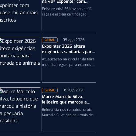
na 49ª Expointer com
quase mil animais
Feira reunirá 934 ovinos de 14
inscritos
raças e estreia certificação
obrigatória por DNA, reforçando
a qualidade genética e o bom…
05 ago 2026
GERAL
Expointer 2026 altera
exigências sanitárias para
entrada de animais;
Atualização na circular da feira
entenda
modifica regras para exames e
documentação exigida dos
equinos que participarão da
Expointer 2026
05 ago 2026
GERAL
Morre Marcelo Silva,
leiloeiro que marcou a
história da pecuária
Referência nos remates rurais,
brasileira
Marcelo Silva dedicou mais de
cinco décadas aos leilões de
genética bovina e de cavalos
Crioulos,…