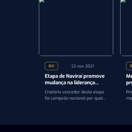
22 nov 2021
BOI
B
Etapa de Naviraí promove
Me
mudança na liderança
pr
parcial do Circuito Nelore
se
Criatório vencedor desta etapa
Pri
de Qualidade
Ag
foi campeão nacional por quatro
me
vezes, além de ter sido vice
de 
nacional em outras…
pri