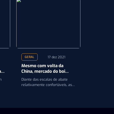
17 dez 2021
GERAL
Mesmo com volta da
a
China, mercado do boi
ainda está conservador,
m
Diante das escalas de abate
diz Scot
relativamente confortáveis, as
o
cotações do boi gordo
permaneceram estáveis em
algumas regiões