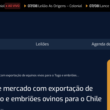
 As Origens – Colonial
07/08
|
Lance na TV
07/08
|
Lei
Leilões
Agenda de
 com exportação de equinos vivos para o Togo e embriões…
de mercado com exportação de
o e embriões ovinos para o Chile