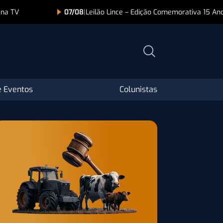
lão Lince – Edição Comemorativa 15 Anos
07/08
|
Leilão Nelore Pin
 Eventos
Colunistas