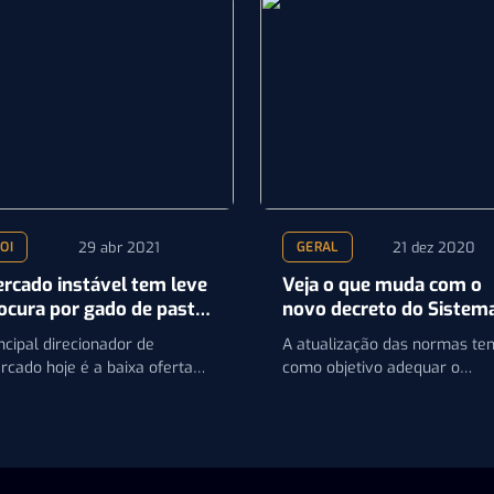
29 abr 2021
21 dez 2020
OI
GERAL
rcado instável tem leve
Veja o que muda com o
ocura por gado de pasto,
novo decreto do Sistem
gundo analista da
Nacional de Sementes e
ncipal direcionador de
A atualização das normas te
rifatto
Mudas
rcado hoje é a baixa oferta
como objetivo adequar o
animais devido a três
regulamento às demandas d
ncipais fatores.
setor produtivo