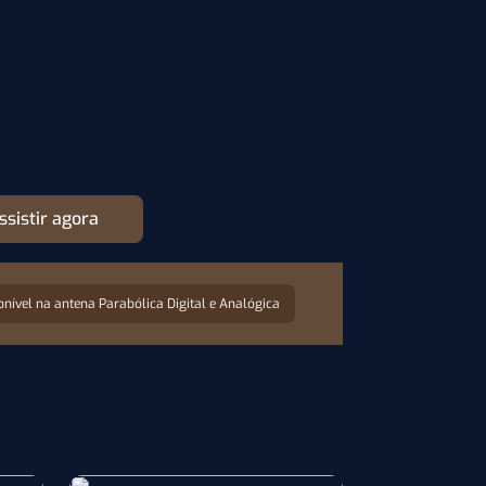
ssistir agora
onível na antena Parabólica Digital e Analógica