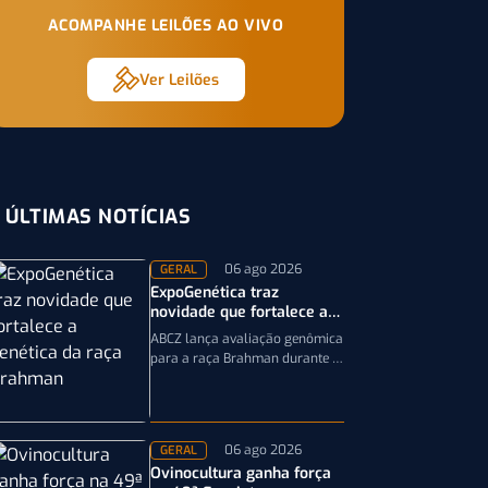
ACOMPANHE LEILÕES AO VIVO
Ver Leilões
ÚLTIMAS NOTÍCIAS
06 ago 2026
GERAL
ExpoGenética traz
novidade que fortalece a
genética da raça Brahman
ABCZ lança avaliação genômica
para a raça Brahman durante a
19ª ExpoGenética, ampliando a
precisão da seleção genética
dos rebanhos
06 ago 2026
GERAL
Ovinocultura ganha força