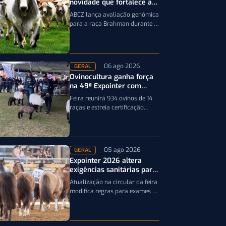
novidade que fortalece a
genética da raça Brahman
ABCZ lança avaliação genômica
para a raça Brahman durante a
19ª ExpoGenética, ampliando a
precisão da seleção genética
dos rebanhos
06 ago 2026
GERAL
Ovinocultura ganha força
na 49ª Expointer com
quase mil animais
Feira reunirá 934 ovinos de 14
inscritos
raças e estreia certificação
obrigatória por DNA, reforçando
a qualidade genética e o bom…
05 ago 2026
GERAL
Expointer 2026 altera
exigências sanitárias para
entrada de animais;
Atualização na circular da feira
entenda
modifica regras para exames e
documentação exigida dos
equinos que participarão da
Expointer 2026