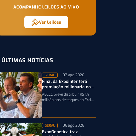
ACOMPANHE LEILÕES AO VIVO
Ver Leilões
ÚLTIMAS NOTÍCIAS
07 ago 2026
GERAL
Final da Expointer terá
premiação milionária no
Freio de Ouro em 2027
ABCCC prevê distribuir R$ 1,4
milhão aos destaques do Freio
de Ouro, incluindo
caminhonetes avaliadas em R$
200 mil para…
06 ago 2026
GERAL
ExpoGenética traz