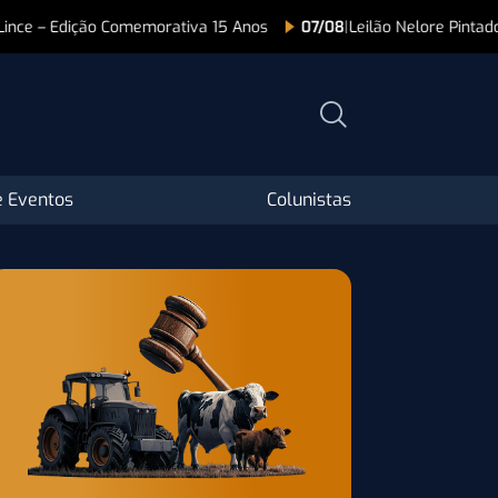
07/08
|
Leilão Nelore Pintado HL
08/08
|
Programa Pampa 
 Eventos
Colunistas