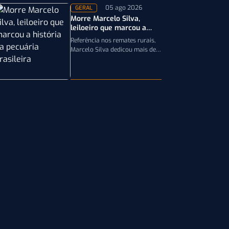
05 ago 2026
GERAL
Morre Marcelo Silva,
leiloeiro que marcou a
história da pecuária
Referência nos remates rurais,
brasileira
Marcelo Silva dedicou mais de
cinco décadas aos leilões de
genética bovina e de cavalos
Crioulos,…