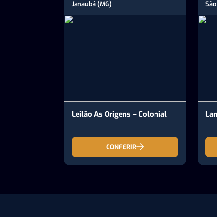
Janaubá (MG)
São
Leilão As Origens – Colonial
Lan
CONFERIR