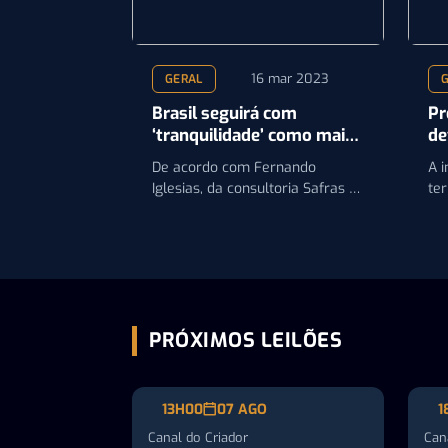
16 mar 2023
GERAL
Brasil seguirá com
Pr
‘tranquilidade’ como maior
de
exportador de carne
fo
De acordo com Fernando
A i
bovina, projeta analista
do
Iglesias, da consultoria Safras &
ter
Mercado, posição será mantida
co
apesar de embargo em
co
relação…
PRÓXIMOS LEILÕES
13H00
07 AGO
1
Canal do Criador
Can