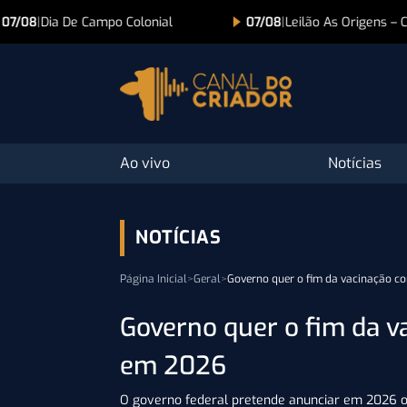
07/08
|
Leilão As Origens – Colonial
07/08
|
Lance na TV
Ao vivo
Notícias
NOTÍCIAS
Página Inicial
>
Geral
>
Governo quer o fim da vacinação co
Governo quer o fim da va
em 2026
O governo federal pretende anunciar em 2026 o 