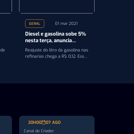
01 mar 2021
GERAL
Diesel e gasolina sobe 5%
nesta terça, anuncia
Petrobras
 de
Reajuste do litro da gasolina nas
refinarias chega a R$ 0,12. Essa
é a quinta vez que o…
20H00
07 AGO
Canal do Criador