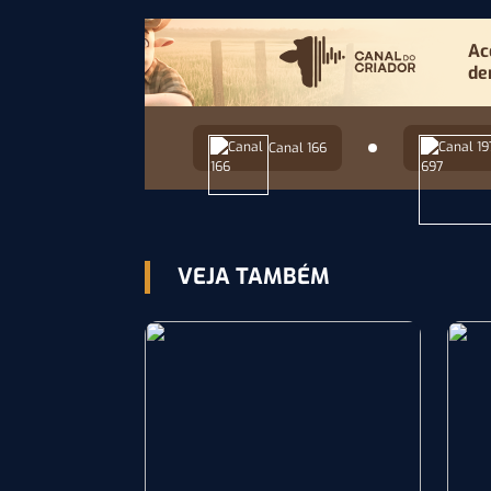
Ac
de
Canal 166
VEJA TAMBÉM