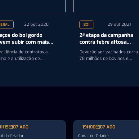
22 out 2020
29 out 2021
GERAL
BOI
eços do boi gordo
2ª etapa da campanha
vem subir com mais
contra febre aftosa
rça no último bimestre
começa dia 1º de
ncidência de contratos a
Deverão ser vacinados cerca
 ano, avalia Safras
novembro
mo e a utilização de
78 milhões de bovinos e
nfinamento próprio não têm
bubalinos com até 2 anos de
nseguido conter a alta…
idade
8H15
07 AGO
19H00
07 AGO
al do Criador
Canal do Criador