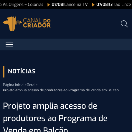
o As Origens – Colonial
07/08
|
Lance na TV
07/08
|
Leilão Linc
NOTÍCIAS
Página Inicial
>
Geral
>
Projeto amplia acesso de produtores ao Programa de Venda em Balcão
Projeto amplia acesso de
produtores ao Programa de
Venda em Balcão