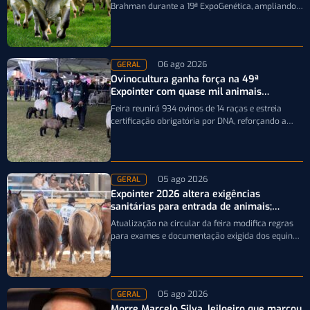
Brahman durante a 19ª ExpoGenética, ampliando a
precisão da seleção genética dos rebanhos
06 ago 2026
GERAL
Ovinocultura ganha força na 49ª
Expointer com quase mil animais
inscritos
Feira reunirá 934 ovinos de 14 raças e estreia
certificação obrigatória por DNA, reforçando a
qualidade genética e o bom…
05 ago 2026
GERAL
Expointer 2026 altera exigências
sanitárias para entrada de animais;
entenda
Atualização na circular da feira modifica regras
para exames e documentação exigida dos equinos
que participarão da Expointer 2026
05 ago 2026
GERAL
Morre Marcelo Silva, leiloeiro que marcou