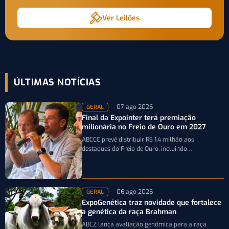
Ver Leilões
ÚLTIMAS NOTÍCIAS
07 ago 2026
GERAL
Final da Expointer terá premiação
milionária no Freio de Ouro em 2027
ABCCC prevê distribuir R$ 1,4 milhão aos
destaques do Freio de Ouro, incluindo
caminhonetes avaliadas em R$ 200 mil para…
06 ago 2026
GERAL
ExpoGenética traz novidade que fortalece
a genética da raça Brahman
ABCZ lança avaliação genômica para a raça