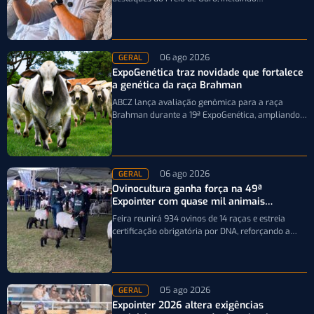
caminhonetes avaliadas em R$ 200 mil para…
06 ago 2026
GERAL
ExpoGenética traz novidade que fortalece
a genética da raça Brahman
ABCZ lança avaliação genômica para a raça
Brahman durante a 19ª ExpoGenética, ampliando a
precisão da seleção genética dos rebanhos
06 ago 2026
GERAL
Ovinocultura ganha força na 49ª
Expointer com quase mil animais
inscritos
Feira reunirá 934 ovinos de 14 raças e estreia
certificação obrigatória por DNA, reforçando a
qualidade genética e o bom…
05 ago 2026
GERAL
Expointer 2026 altera exigências