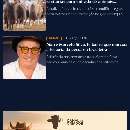
sanitárias para entrada de animais;
entenda
Atualização na circular da feira modifica regras
para exames e documentação exigida dos equinos
que participarão da Expointer 2026
05 ago 2026
GERAL
Morre Marcelo Silva, leiloeiro que marcou
a história da pecuária brasileira
Referência nos remates rurais, Marcelo Silva
dedicou mais de cinco décadas aos leilões de
genética bovina e de cavalos Crioulos,…