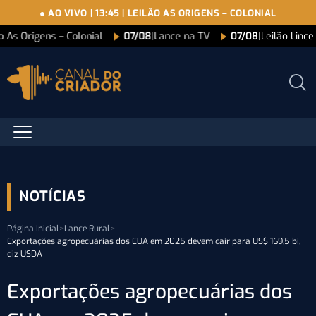
● AO VIVO
|
13:45
|
LEILÃO AS ORIGENS – COLONIAL
o As Origens – Colonial
07/08
|
Lance na TV
07/08
|
Leilão Linc
NOTÍCIAS
Página Inicial
>
Lance Rural
>
Exportações agropecuárias dos EUA em 2025 devem cair para US$ 169,5 bi,
diz USDA
Exportações agropecuárias dos