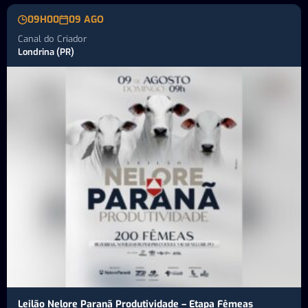
09H00
09 AGO
Canal do Criador
Londrina (PR)
Leilão Nelore Paranã Produtividade – Etapa Fêmeas