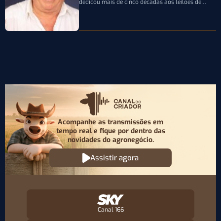
dedicou mais de cinco décadas aos leilões de
genética bovina e de cavalos Crioulos,…
Acompanhe as transmissões em
tempo real e fique por
dentro das
novidades do agronegócio.
Assistir agora
Canal 166