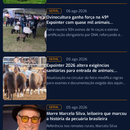
06 ago 2026
GERAL
Ovinocultura ganha força na 49ª
Expointer com quase mil animais
inscritos
Feira reunirá 934 ovinos de 14 raças e estreia
certificação obrigatória por DNA, reforçando a
qualidade genética e o bom…
05 ago 2026
GERAL
Expointer 2026 altera exigências
sanitárias para entrada de animais;
entenda
Atualização na circular da feira modifica regras
para exames e documentação exigida dos equinos
que participarão da Expointer 2026
05 ago 2026
GERAL
Morre Marcelo Silva, leiloeiro que marcou
a história da pecuária brasileira
Referência nos remates rurais, Marcelo Silva