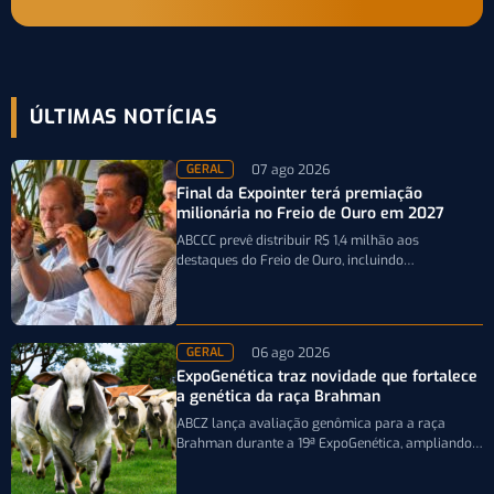
ÚLTIMAS NOTÍCIAS
07 ago 2026
GERAL
Final da Expointer terá premiação
milionária no Freio de Ouro em 2027
ABCCC prevê distribuir R$ 1,4 milhão aos
destaques do Freio de Ouro, incluindo
caminhonetes avaliadas em R$ 200 mil para…
06 ago 2026
GERAL
ExpoGenética traz novidade que fortalece
a genética da raça Brahman
ABCZ lança avaliação genômica para a raça
Brahman durante a 19ª ExpoGenética, ampliando a
precisão da seleção genética dos rebanhos