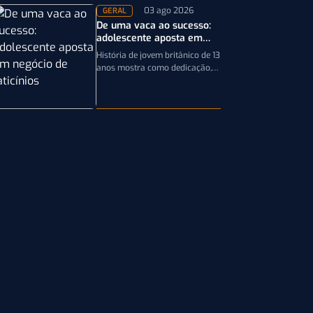
03 ago 2026
GERAL
De uma vaca ao sucesso:
adolescente aposta em
negócio de laticínios
História de jovem britânico de 13
anos mostra como dedicação,
planejamento e paixão pela
pecuária leiteira podem
transformar uma única…