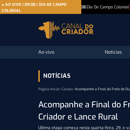
● AO VIVO
|
09:00
|
DIA DE CAMPO
07/08
|
Dia De Campo Colonial
07/08
|
Leilão
● AO VIVO
COLONIAL
Ao vivo
Notícias
NOTÍCIAS
Página Inicial
>
Cavalo
>
Acompanhe a Final do Freio de Our
Acompanhe a Final do Fr
Criador e Lance Rural
Última etapa começa nesta quarta-feira, 29, e v