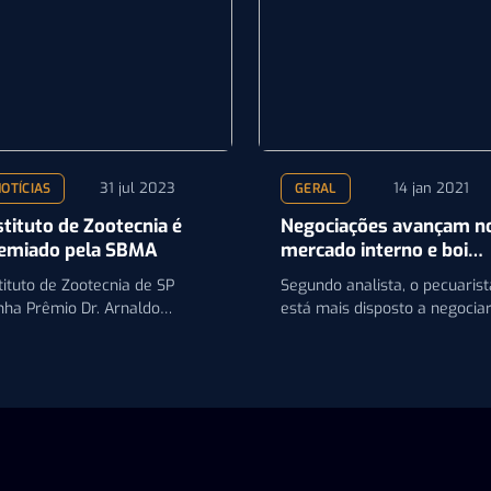
31 jul 2023
14 jan 2021
OTÍCIAS
GERAL
stituto de Zootecnia é
Negociações avançam n
emiado pela SBMA
mercado interno e boi
gordo tem alívio nos
tituto de Zootecnia de SP
Segundo analista, o pecuarist
preços
nha Prêmio Dr. Arnaldo
está mais disposto a negocia
ncaner da SBMA por avanços
após as rodadas de reajustes
 genética animal,
consecutivas desta semana
mentando…