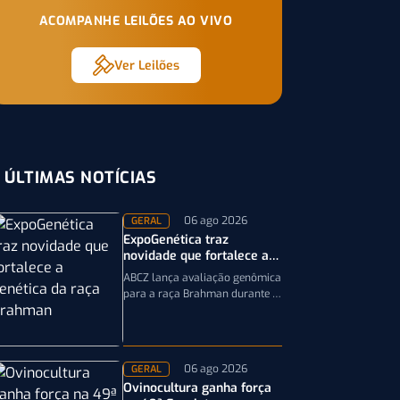
ACOMPANHE LEILÕES AO VIVO
Ver Leilões
ÚLTIMAS NOTÍCIAS
06 ago 2026
GERAL
ExpoGenética traz
novidade que fortalece a
genética da raça Brahman
ABCZ lança avaliação genômica
para a raça Brahman durante a
19ª ExpoGenética, ampliando a
precisão da seleção genética
dos rebanhos
06 ago 2026
GERAL
Ovinocultura ganha força