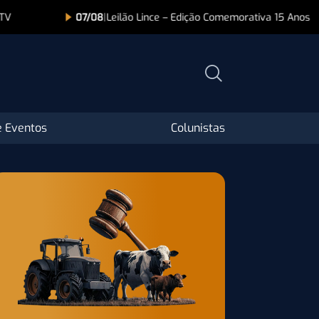
lão Lince – Edição Comemorativa 15 Anos
07/08
|
Leilão Nelore Pin
 Eventos
Colunistas