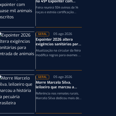
na 49ª Expointer com
quase mil animais
Feira reunirá 934 ovinos de 14
inscritos
raças e estreia certificação
obrigatória por DNA, reforçando
a qualidade genética e o bom…
05 ago 2026
GERAL
Expointer 2026 altera
exigências sanitárias para
entrada de animais;
Atualização na circular da feira
entenda
modifica regras para exames e
documentação exigida dos
equinos que participarão da
Expointer 2026
05 ago 2026
GERAL
Morre Marcelo Silva,
leiloeiro que marcou a
história da pecuária
Referência nos remates rurais,
brasileira
Marcelo Silva dedicou mais de
cinco décadas aos leilões de
genética bovina e de cavalos
Crioulos,…