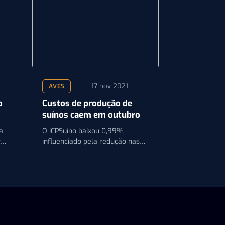
17 nov 2021
AVES
o
Custos de produção de
suínos caem em outubro
a
O ICPSuíno baixou 0,99%,
r
influenciado pela redução nas
despesas operacionais com
insumos