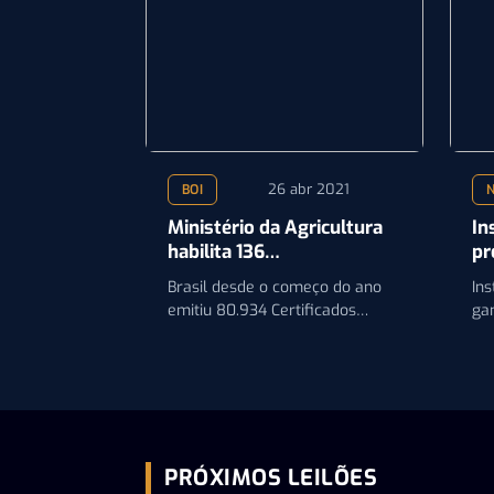
26 abr 2021
BOI
N
Ministério da Agricultura
In
habilita 136
pr
estabelecimentos para
Brasil desde o começo do ano
Ins
exportação
emitiu 80.934 Certificados
ga
Sanitários Internacionais
Za
em
fo
PRÓXIMOS LEILÕES