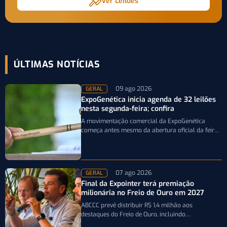
Ver Leilões
ÚLTIMAS NOTÍCIAS
09 ago 2026
GERAL
ExpoGenética inicia agenda de 32 leilões
nesta segunda-feira; confira
A movimentação comercial da ExpoGenética
começa antes mesmo da abertura oficial da feira.
A partir desta segunda-feira (10/8), pecuaristas e…
07 ago 2026
GERAL
Final da Expointer terá premiação
milionária no Freio de Ouro em 2027
ABCCC prevê distribuir R$ 1,4 milhão aos
destaques do Freio de Ouro, incluindo
caminhonetes avaliadas em R$ 200 mil para…