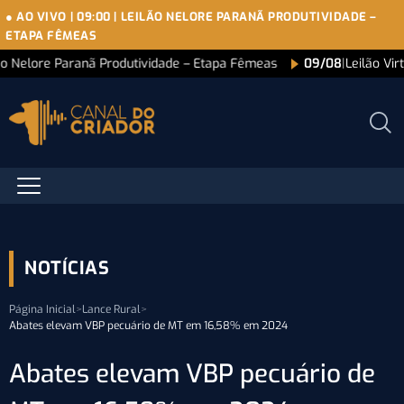
● AO VIVO
|
09:00
|
LEILÃO NELORE PARANÃ PRODUTIVIDADE –
ETAPA FÊMEAS
ão Nelore Paranã Produtividade – Etapa Fêmeas
09/08
|
Leilão Vi
NOTÍCIAS
Página Inicial
>
Lance Rural
>
Abates elevam VBP pecuário de MT em 16,58% em 2024
Abates elevam VBP pecuário de