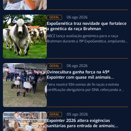
06 ago 2026
GERAL
ExpoGenética traz novidade que fortalece
a genética da raça Brahman
ABCZ lança avaliação genômica para a raça
Brahman durante a 19ª ExpoGenética, ampliando a
precisão da seleção genética dos rebanhos
06 ago 2026
GERAL
Ovinocultura ganha força na 49ª
Expointer com quase mil animais
inscritos
Feira reunirá 934 ovinos de 14 raças e estreia
certificação obrigatória por DNA, reforçando a
qualidade genética e o bom…
05 ago 2026
GERAL
Expointer 2026 altera exigências
sanitárias para entrada de animais;