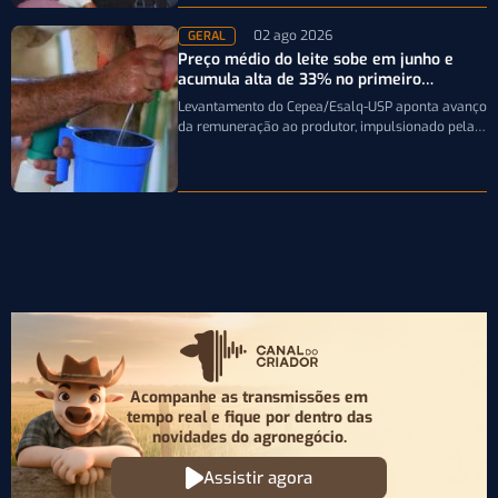
02 ago 2026
GERAL
Preço médio do leite sobe em junho e
acumula alta de 33% no primeiro
semestre
Levantamento do Cepea/Esalq-USP aponta avanço
da remuneração ao produtor, impulsionado pela
firmeza dos derivados e pela oferta limitada de
leite…
Acompanhe as transmissões em
tempo real e fique por
dentro das
novidades do agronegócio.
Assistir agora