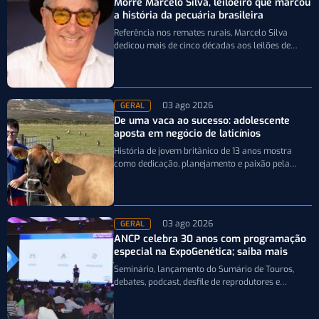
Morre Marcelo Silva, leiloeiro que marcou
a história da pecuária brasileira
Referência nos remates rurais, Marcelo Silva
dedicou mais de cinco décadas aos leilões de
genética bovina e de cavalos Crioulos,…
03 ago 2026
GERAL
De uma vaca ao sucesso: adolescente
aposta em negócio de laticínios
História de jovem britânico de 13 anos mostra
como dedicação, planejamento e paixão pela
pecuária leiteira podem transformar uma única…
03 ago 2026
GERAL
ANCP celebra 30 anos com programação
especial na ExpoGenética; saiba mais
Seminário, lançamento do Sumário de Touros,
debates, podcast, desfile de reprodutores e
homenagens integram a programação da
entidade durante a…