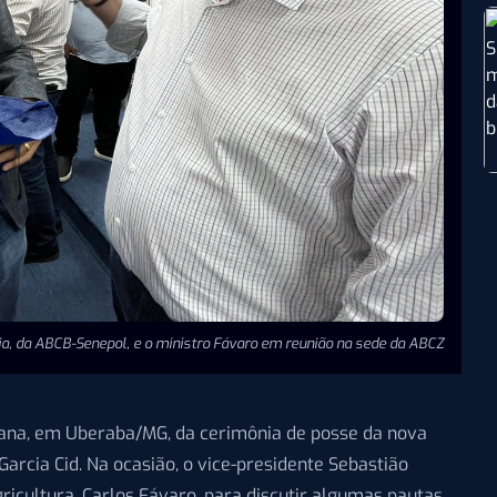
ia, da ABCB-Senepol, e o ministro Fávaro em reunião na sede da ABCZ
mana, em Uberaba/MG, da cerimônia de posse da nova
Garcia Cid. Na ocasião, o vice-presidente Sebastião
ricultura, Carlos Fávaro, para discutir algumas pautas