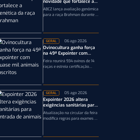
novidade que fortalece a
genética da raça Brahman
ABCZ lança avaliação genômica
para a raça Brahman durante a
19ª ExpoGenética, ampliando a
precisão da seleção genética
dos rebanhos
06 ago 2026
GERAL
Ovinocultura ganha força
na 49ª Expointer com
quase mil animais
Feira reunirá 934 ovinos de 14
inscritos
raças e estreia certificação
obrigatória por DNA, reforçando
a qualidade genética e o bom…
05 ago 2026
GERAL
Expointer 2026 altera
exigências sanitárias para
entrada de animais;
Atualização na circular da feira
entenda
modifica regras para exames e
documentação exigida dos
equinos que participarão da
Expointer 2026