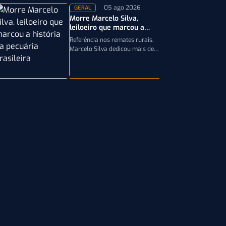
05 ago 2026
GERAL
Morre Marcelo Silva,
leiloeiro que marcou a
história da pecuária
Referência nos remates rurais,
brasileira
Marcelo Silva dedicou mais de
cinco décadas aos leilões de
genética bovina e de cavalos
Crioulos,…