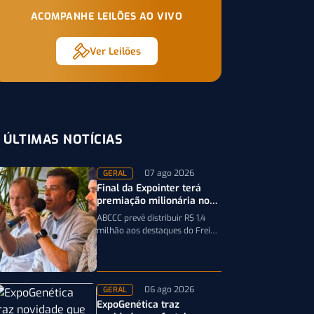
ACOMPANHE LEILÕES AO VIVO
Ver Leilões
ÚLTIMAS NOTÍCIAS
07 ago 2026
GERAL
Final da Expointer terá
premiação milionária no
Freio de Ouro em 2027
ABCCC prevê distribuir R$ 1,4
milhão aos destaques do Freio
de Ouro, incluindo
caminhonetes avaliadas em R$
200 mil para…
06 ago 2026
GERAL
ExpoGenética traz