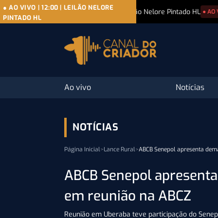
● AO VIVO
|
12:00
|
LEILÃO NELORE
08/08
|
Leilão Nelore Pintado HL
08/08
|
11º
● AO VIVO
PINTADO HL
Ao vivo
Notícias
NOTÍCIAS
Página Inicial
>
Lance Rural
>
ABCB Senepol apresenta dem
ABCB Senepol apresenta
em reunião na ABCZ
Reunião em Uberaba teve participação do Senepo