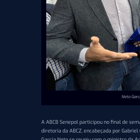
Neto Garc
A ABCB Senepol participou no final de se
diretoria da ABCZ, encabeçada por Gabriel 
Garcia Neto se reuniu com o ministro da Ag