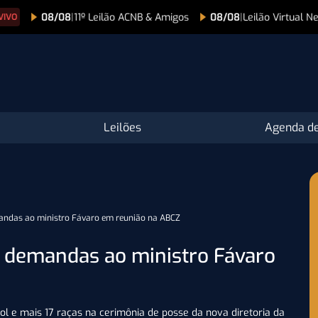
 Leilão ACNB & Amigos
08/08
|
Leilão Virtual Nelore Heringer
● AO 
Leilões
Agenda de
andas ao ministro Fávaro em reunião na ABCZ
 demandas ao ministro Fávaro
l e mais 17 raças na cerimônia de posse da nova diretoria da